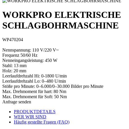
WORKPRO ELEKTRISCHE
SCHLAGBOHRMASCHINE
WP470204
Nennspannung: 110 V/220 V~
Frequenz 50/60 Hz
Nenneingangsleistung: 450 W
Stahl: 13 mm
Holz: 20 mm
Leerlaufdrehzahl Hi: 0-1800 U/min
Leerlaufdrehzahl Lo: 0–480 U/min
Stöße pro Minute: 0–6.000/0–30.000 Bilder pro Minute
Max. Drehmoment für hart: 80 Nm
Max. Drehmoment für Soft: 50 Nm
Anfrage senden
PRODUKTDETAILS
WER WIR SIND
Häufig gestellte Fragen (FAQ)