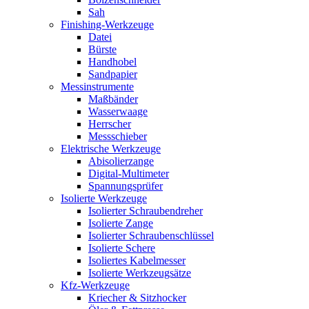
Sah
Finishing-Werkzeuge
Datei
Bürste
Handhobel
Sandpapier
Messinstrumente
Maßbänder
Wasserwaage
Herrscher
Messschieber
Elektrische Werkzeuge
Abisolierzange
Digital-Multimeter
Spannungsprüfer
Isolierte Werkzeuge
Isolierter Schraubendreher
Isolierte Zange
Isolierter Schraubenschlüssel
Isolierte Schere
Isoliertes Kabelmesser
Isolierte Werkzeugsätze
Kfz-Werkzeuge
Kriecher & Sitzhocker