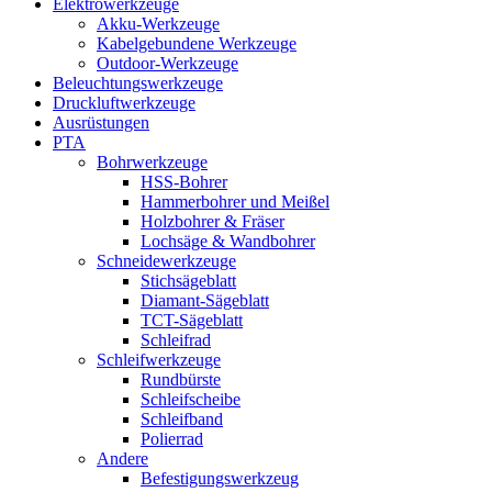
Elektrowerkzeuge
Akku-Werkzeuge
Kabelgebundene Werkzeuge
Outdoor-Werkzeuge
Beleuchtungswerkzeuge
Druckluftwerkzeuge
Ausrüstungen
PTA
Bohrwerkzeuge
HSS-Bohrer
Hammerbohrer und Meißel
Holzbohrer & Fräser
Lochsäge & Wandbohrer
Schneidewerkzeuge
Stichsägeblatt
Diamant-Sägeblatt
TCT-Sägeblatt
Schleifrad
Schleifwerkzeuge
Rundbürste
Schleifscheibe
Schleifband
Polierrad
Andere
Befestigungswerkzeug