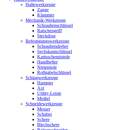
Haltewerkzeuge
Zange
Klammer
Mechanik-Werkzeuge
Schraubenschlüssel
Ratschengriff
Steckdose
Befestigungswerkzeuge
Schraubendreher
Sechskantschlüssel
Kartuschenpistole
Handhefter
Nietpistole
Rollgabelschlüssel
Schlagwerkzeuge
Hammer
Axt
Utility-Leiste
Meißel
Schneidewerkzeuge
Messer
Schaber
Schere
Blechschere
Bolzenschneider