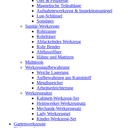
Öler & Fettpresse
Magnetische Teileablage
Aufnahmewerkzeug & Inspektionsspiegel
Lug-Schlüssel
Sonstiges
Sanitär-Werkzeuge
Rohrzange
Rohrfräser
Abfackelndes Werkzeug
Rohr Bender
Abflussöffner
Hähne und Matrizen
Multitools
Werkzeugaufbewahrung
Weiche Lagerung
Aufbewahrung aus Kunststoff
Metallspeicher
Arbeitserleichterung
Werkzeugsätze
Kabinett-Werkzeug-Set
Heimwerker-Werkzeugsatz
Mechanik-Werkzeugsatz
Lady Werkzeugset
Kinder-Werkzeug-Set
Gartenwerkzeuge