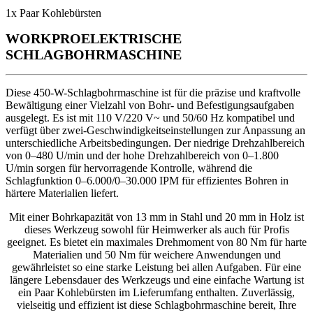
1x Paar Kohlebürsten
WORKPRO
ELEKTRISCHE
SCHLAGBOHRMASCHINE
Diese 450-W-Schlagbohrmaschine ist für die präzise und kraftvolle
Bewältigung einer Vielzahl von Bohr- und Befestigungsaufgaben
ausgelegt. Es ist mit 110 V/220 V~ und 50/60 Hz kompatibel und
verfügt über zwei-Geschwindigkeitseinstellungen zur Anpassung an
unterschiedliche Arbeitsbedingungen. Der niedrige Drehzahlbereich
von 0–480 U/min und der hohe Drehzahlbereich von 0–1.800
U/min sorgen für hervorragende Kontrolle, während die
Schlagfunktion 0–6.000/0–30.000 IPM für effizientes Bohren in
härtere Materialien liefert.
Mit einer Bohrkapazität von 13 mm in Stahl und 20 mm in Holz ist
dieses Werkzeug sowohl für Heimwerker als auch für Profis
geeignet. Es bietet ein maximales Drehmoment von 80 Nm für harte
Materialien und 50 Nm für weichere Anwendungen und
gewährleistet so eine starke Leistung bei allen Aufgaben. Für eine
längere Lebensdauer des Werkzeugs und eine einfache Wartung ist
ein Paar Kohlebürsten im Lieferumfang enthalten. Zuverlässig,
vielseitig und effizient ist diese Schlagbohrmaschine bereit, Ihre